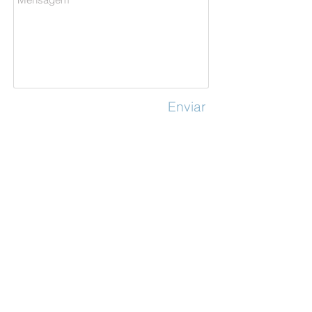
Enviar
SOBRE NÓS
PARCEIROS
CONTATO
Biociclo Produtos em Saúde
Eireli